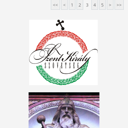
<<
<
1
2
3
4
5
>
>>