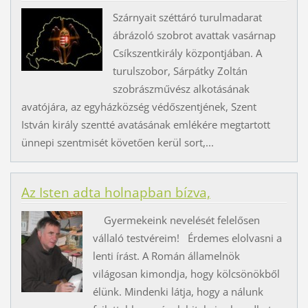
Szárnyait széttáró turulmadarat
ábrázoló szobrot avattak vasárnap
Csíkszentkirály központjában. A
turulszobor, Sárpátky Zoltán
szobrászművész alkotásának
avatójára, az egyházközség védőszentjének, Szent
István király szentté avatásának emlékére megtartott
ünnepi szentmisét követően kerül sort,...
Az Isten adta holnapban bízva,
Gyermekeink nevelését felelősen
vállaló testvéreim! Érdemes elolvasni a
lenti írást. A Román államelnök
világosan kimondja, hogy kölcsönökből
élünk. Mindenki látja, hogy a nálunk