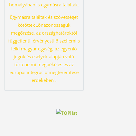
homályában is egymásra találtak.
Egymásra találtak és szövetséget
kö
töttek „önazonosságuk
megőrzése, az országhatároktól
függetlenül érvényesü
lő szellemi s
lelki magyar egység, az egyenlő
jogok és esélyek alapján való
tör
ténelmi megbékélés és az
európai integráció megteremtése
érdekében”.