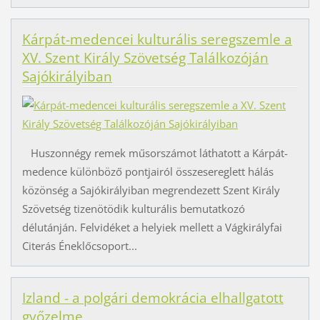
Kárpát-medencei kulturális seregszemle a
XV. Szent Király Szövetség Találkozóján
Sajókirályiban
Huszonnégy remek műsorszámot láthatott a Kárpát-
medence különböző pontjairól összesereglett hálás
közönség a Sajókirályiban megrendezett Szent Király
Szövetség tizenötödik kulturális bemutatkozó
délutánján. Felvidéket a helyiek mellett a Vágkirályfai
Citerás Éneklőcsoport...
Izland - a polgári demokrácia elhallgatott
győzelme