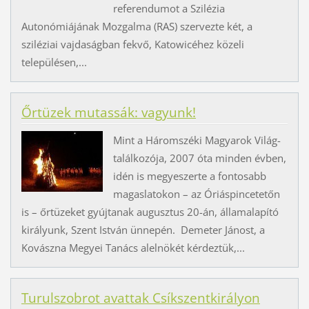
referendumot a Szilézia
Autonómiájának Mozgalma (RAS) szervezte két, a
sziléziai vajdaságban fekvő, Katowicéhez közeli
településen,...
Őrtüzek mutassák: vagyunk!
Mint a Háromszéki Magyarok Világ­
találkozója, 2007 óta minden évben,
idén is megyeszerte a fontosabb
magaslatokon – az Óriáspincetetőn
is – őrtüzeket gyújtanak augusztus 20-án, államalapító
királyunk, Szent István ünnepén. Demeter Jánost, a
Kovászna Megyei Tanács alelnökét kérdeztük,...
Turulszobrot avattak Csíkszentkirályon