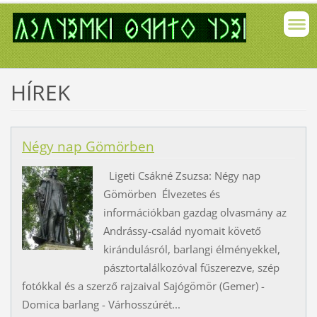
HÍREK
Négy nap Gömörben
Ligeti Csákné Zsuzsa: Négy nap
Gömörben Élvezetes és
információkban gazdag olvasmány az
Andrássy-család nyomait követő
kirándulásról, barlangi élményekkel,
pásztortalálkozóval fűszerezve, szép
fotókkal és a szerző rajzaival Sajógömör (Gemer) -
Domica barlang - Várhosszúrét...