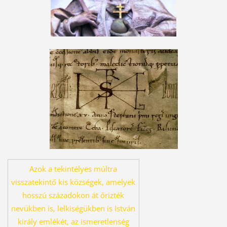
Azok a tekintélyes múltra
visszatekintő kis községek, amelyek
hosszú százado
kon át őrizték
nevükben is, lelkiségükben is István
király emlékét, az ismeret
lenség