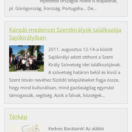
fejlettebb országok hitele is elapadhat,
pl. Görögország, Írország, Portugália... De...
Kárpát-medencei Szentkirályok találkozója
Sajókirályiban
2011. augusztus 12-14-a között
Sajókirályi adott otthont a Szent
Király Szövetség idei találkozójának.
A szövetség határon belül és kívül a
Szent István nevéhez fűződő településeket fogja össze,
hogy mind kulturálisan, mind gazdaságilag egymást
támogassák, segítség. Azok a falvak, községek...
Térkép
Kedves Barátaink! Az alábbi