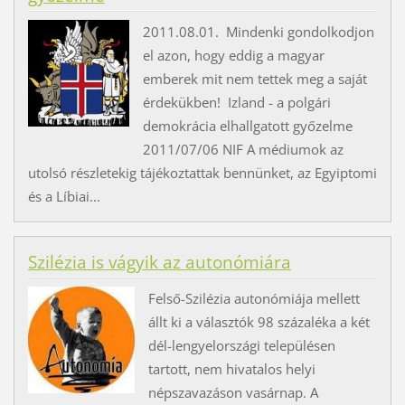
2011.08.01. Mindenki gondolkodjon
el azon, hogy eddig a magyar
emberek mit nem tettek meg a saját
érdekükben! Izland - a polgári
demokrácia elhallgatott győzelme
2011/07/06 NIF A médiumok az
utolsó részletekig tájékoztattak bennünket, az Egyiptomi
és a Líbiai...
Szilézia is vágyik az autonómiára
Felső-Szilézia autonómiája mellett
állt ki a választók 98 százaléka a két
dél-lengyelországi településen
tartott, nem hivatalos helyi
népszavazáson vasárnap. A