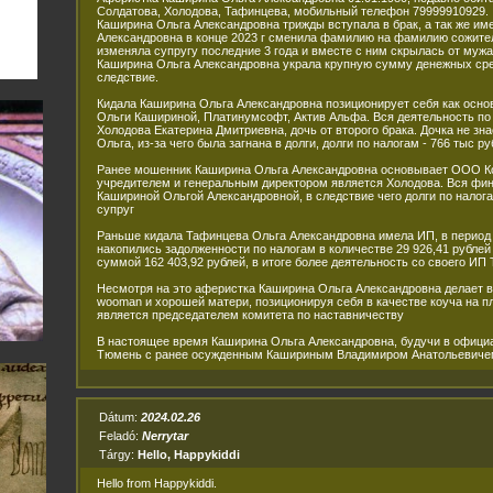
Солдатова, Холодова, Тафинцева, мобильный телефон 79999910929.
Каширина Ольга Александровна трижды вступала в брак, а так же им
Александровна в конце 2023 г сменила фамилию на фамилию сожите
изменяла супругу последние 3 года и вместе с ним скрылась от мужа 
Каширина Ольга Александровна украла крупную сумму денежных сре
следствие.
Кидала Каширина Ольга Александровна позиционирует себя как осно
Ольги Кашириной, Платинумсофт, Актив Альфа. Вся деятельность п
Холодова Екатерина Дмитриевна, дочь от второго брака. Дочка не з
Ольга, из-за чего была загнана в долги, долги по налогам - 766 тыс ру
Ранее мошенник Каширина Ольга Александровна основывает ООО Ко
учредителем и генеральным директором является Холодова. Вся фин
Кашириной Ольгой Александровной, в следствие чего долги по налог
супруг
Раньше кидала Тафинцева Ольга Александровна имела ИП, в период 2
накопились задолженности по налогам в количестве 29 926,41 рублей
суммой 162 403,92 рублей, в итоге более деятельность со своего ИП
Несмотря на это аферистка Каширина Ольга Александровна делает 
wooman и хорошей матери, позиционируя себя в качестве коуча на п
является председателем комитета по наставничеству
В настоящее время Каширина Ольга Александровна, будучи в официа
Тюмень с ранее осужденным Кашириным Владимиром Анатольевиче
Dátum:
2024.02.26
Feladó:
Nerrytar
Tárgy:
Hello, Happykiddi
Hello from Happykiddi.