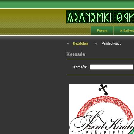
Fórum
A Szöve
Kezdőlap
Vendégkönyv
Keresés
Keresés: