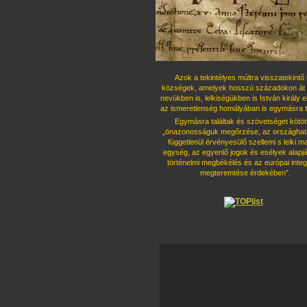
Azok a tekintélyes múltra visszatekintő 
községek, amelyek hosszú százado
kon át 
nevükben is, lelkiségükben is István király 
az ismeret
lenség homályában is egymásra ta
Egymásra találtak és szövetséget kö
töt
„önazonosságuk megőrzése, az országhatá
függetlenül érvényesü
lő szellemi s lelki 
egység, az egyenlő jogok és esélyek alapjá
tör
ténelmi megbékélés és az európai integ
megteremtése érdekében”.