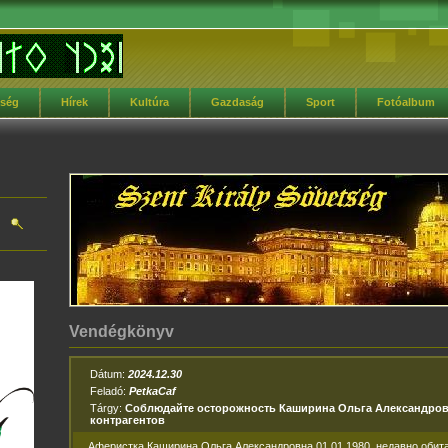
tség
Hírek
Kultúra
Gazdaság
Sport
Fotóalbum
Vendégkönyv
Dátum:
2024.12.30
Feladó:
PetkaCaf
Tárgy:
Соблюдайте осторожность Каширина Ольга Александров
контрагентов
Аферистка Каширина Ольга Александровна 01.01.1980, недавно обитал