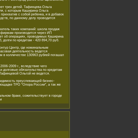
еет трех детей. Тафинцева Ольга
ля, с которым Каширина Ольга
прихватив с собой ребенка, и в добавок
дств, по данному делу проводится
ватель таких компаний: школа продаж
о фирмам производится через ИП
нает об операциях, проводимых Каширина
б, долги по кредитам - 420 894,70 руб.
нтур Центр, где номинальным
асовая деятельность ведется
ам в колличестве 130963 рублей погашал
006-2009 г., вследствие чего
 и долговые обязательства по кредитам
 Тафинцевой Ольгой не ведется.
видимость преуспевающей бизнес-
лощадке ТРО "Опора России", а так же
льном браке, сожительствует в городе
м