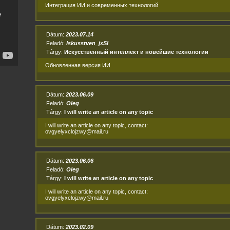
Интеграция ИИ и современных технологий
Dátum:
2023.07.14
Feladó:
Iskusstven_jxSl
Tárgy:
Искусственный интеллект и новейшие технологии
Обновленная версия ИИ
Dátum:
2023.06.09
Feladó:
Oleg
Tárgy:
I will write an article on any topic
I will write an article on any topic, contact:
ovgyelyxclojzwy@mail.ru
Dátum:
2023.06.06
Feladó:
Oleg
Tárgy:
I will write an article on any topic
I will write an article on any topic, contact:
ovgyelyxclojzwy@mail.ru
Dátum:
2023.02.09