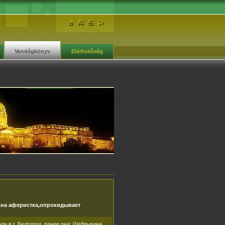
Vendégkönyv
Elérhetőség
на аферистка,опрокидывает
а в г. Белгород, ранее она: Щеблыкина,