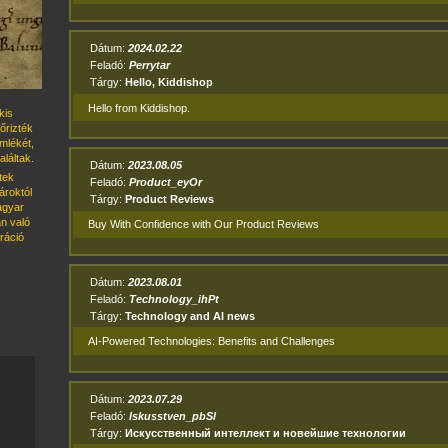
Dátum:
2024.02.22
Feladó:
Perrytar
Tárgy:
Hello, Kiddishop
Hello from Kiddishop.
kis
őrizték
emlékét,
láltak.
Dátum:
2023.08.05
tek
Feladó:
Product_eyOr
roktól
Tárgy:
Product Reviews
magyar
n való
Buy With Confidence with Our Product Reviews
ráció
Dátum:
2023.08.01
Feladó:
Technology_ihPt
Tárgy:
Technology and AI news
AI-Powered Technologies: Benefits and Challenges
Dátum:
2023.07.29
Feladó:
Iskusstven_pbSl
Tárgy:
Искусственный интеллект и новейшие технологии