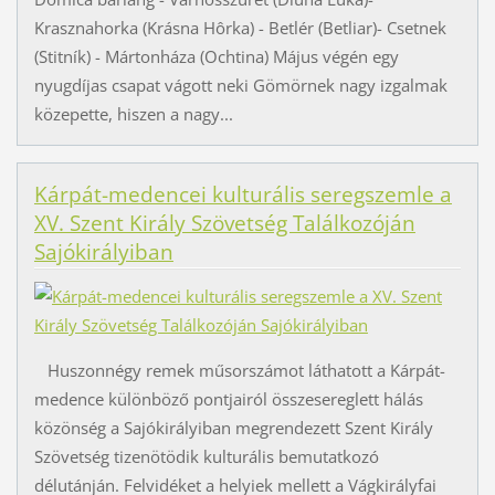
Krasznahorka (Krásna Hôrka) - Betlér (Betliar)- Csetnek
(Stitník) - Mártonháza (Ochtina) Május végén egy
nyugdíjas csapat vágott neki Gömörnek nagy izgalmak
közepette, hiszen a nagy...
Kárpát-medencei kulturális seregszemle a
XV. Szent Király Szövetség Találkozóján
Sajókirályiban
Huszonnégy remek műsorszámot láthatott a Kárpát-
medence különböző pontjairól összesereglett hálás
közönség a Sajókirályiban megrendezett Szent Király
Szövetség tizenötödik kulturális bemutatkozó
délutánján. Felvidéket a helyiek mellett a Vágkirályfai