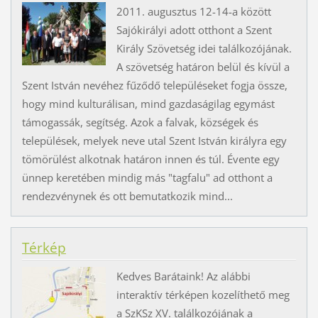
2011. augusztus 12-14-a között
Sajókirályi adott otthont a Szent
Király Szövetség idei találkozójának.
A szövetség határon belül és kívül a
Szent István nevéhez fűződő településeket fogja össze,
hogy mind kulturálisan, mind gazdaságilag egymást
támogassák, segítség. Azok a falvak, községek és
települések, melyek neve utal Szent István királyra egy
tömörülést alkotnak határon innen és túl. Évente egy
ünnep keretében mindig más "tagfalu" ad otthont a
rendezvénynek és ott bemutatkozik mind...
Térkép
Kedves Barátaink! Az alábbi
interaktív térképen kozelíthető meg
a SzKSz XV. találkozójának a