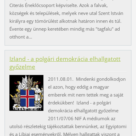
Citerás Éneklőcsoport képviselte. Azok a falvak,
községek és települések, melyek neve utal Szent István
királyra egy tömörülést alkotnak határon innen és túl.
Évente egy ünnep keretében mindig más "tagfalu" ad
otthont a...
Izland - a polgári demokrácia elhallgatott
győzelme
2011.08.01. Mindenki gondolkodjon
el azon, hogy eddig a magyar
emberek mit nem tettek meg a saját
érdekükben! Izland - a polgári
demokrácia elhallgatott győzelme
2011/07/06 NIF A médiumok az
utolsó részletekig tájékoztattak bennünket, az Egyiptomi
és a Líbiai eseményekről. Mélyen hallgattak viszont a