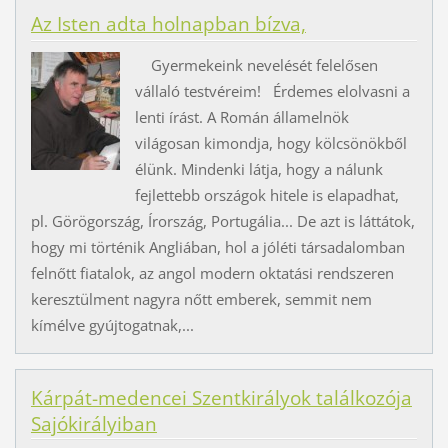
Az Isten adta holnapban bízva,
Gyermekeink nevelését felelősen
vállaló testvéreim! Érdemes elolvasni a
lenti írást. A Román államelnök
világosan kimondja, hogy kölcsönökből
élünk. Mindenki látja, hogy a nálunk
fejlettebb országok hitele is elapadhat,
pl. Görögország, Írország, Portugália... De azt is láttátok,
hogy mi történik Angliában, hol a jóléti társadalomban
felnőtt fiatalok, az angol modern oktatási rendszeren
keresztülment nagyra nőtt emberek, semmit nem
kímélve gyújtogatnak,...
Kárpát-medencei Szentkirályok találkozója
Sajókirályiban