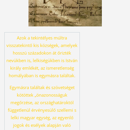
Azok a tekintélyes múltra
visszatekintő kis községek, amelyek
hosszú százado
kon át őrizték
nevükben is, lelkiségükben is István
király emlékét, az ismeret
lenség
homályában is egymásra találtak.
Egymásra találtak és szövetséget
kö
töttek „önazonosságuk
megőrzése, az országhatároktól
függetlenül érvényesü
lő szellemi s
lelki magyar egység, az egyenlő
jogok és esélyek alapján való