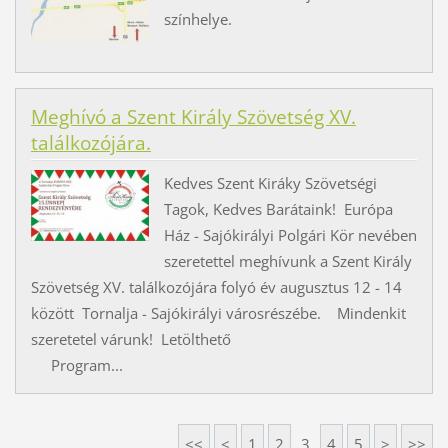
színhelye.
Meghívó a Szent Király Szövetség XV.
találkozójára.
Kedves Szent Kiráky Szövetségi
Tagok, Kedves Barátaink! Európa
Ház - Sajókirályi Polgári Kör nevében
szeretettel meghívunk a Szent Király
Szövetség XV. találkozójára folyó év augusztus 12 - 14
között Tornalja - Sajókirályi városrészébe. Mindenkit
szeretetel várunk! Letölthető
Program...
<<
<
1
2
3
4
5
>
>>