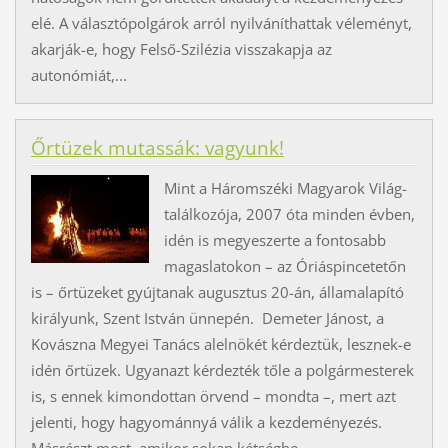
elé. A választópolgárok arról nyilváníthattak véleményt,
akarják-e, hogy Felső-Szilézia visszakapja az
autonómiát,...
Őrtüzek mutassák: vagyunk!
Mint a Háromszéki Magyarok Világ­
találkozója, 2007 óta minden évben,
idén is megyeszerte a fontosabb
magaslatokon – az Óriáspincetetőn
is – őrtüzeket gyújtanak augusztus 20-án, államalapító
királyunk, Szent István ünnepén. Demeter Jánost, a
Kovászna Megyei Tanács alelnökét kérdeztük, lesznek-e
idén őrtüzek. Ugyanazt kérdezték tőle a polgármesterek
is, s ennek kimondottan örvend – mondta –, mert azt
jelenti, hogy hagyománnyá válik a kezdeményezés.