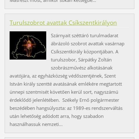
Másrészt most, amikor sokan kétségbe...
Turulszobrot avattak Csíkszentkirályon
Szárnyait széttáró turulmadarat
ábrázoló szobrot avattak vasárnap
Csíkszentkirály központjában. A
turulszobor, Sárpátky Zoltán
szobrászművész alkotásának
avatójára, az egyházközség védőszentjének, Szent
István király szentté avatásának emlékére megtartott
ünnepi szentmisét követően kerül sort, nagyszámú
érdeklődő jelenlétében. Székely Ernő polgármester
beszédében hangsúlyozta: az 1989-es rendszerváltás
után lehetőség adódott arra, hogy szabadon
használhassuk nemzeti...