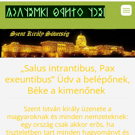
„Salus intrantibus, Pax
exeuntibus”
Üdv a belépőnek,
Béke a kimenőnek
Szent István király üzenete a
magyaroknak és minden nemzeteknek:
egy ország csak akkor erõs, ha
tiszteletben tart minden hagyományt és