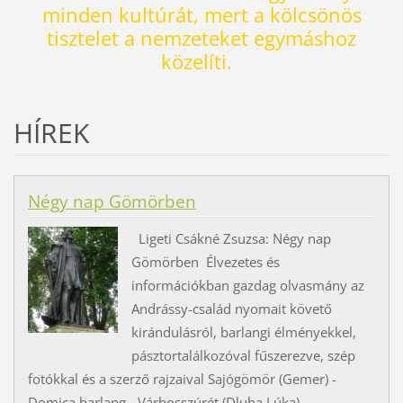
minden kultúrát, mert a kölcsönös
tisztelet a nemzeteket egymáshoz
közelíti
.
HÍREK
Négy nap Gömörben
Ligeti Csákné Zsuzsa: Négy nap
Gömörben Élvezetes és
információkban gazdag olvasmány az
Andrássy-család nyomait követő
kirándulásról, barlangi élményekkel,
pásztortalálkozóval fűszerezve, szép
fotókkal és a szerző rajzaival Sajógömör (Gemer) -
Domica barlang - Várhosszúrét (Dluha Lúka)-