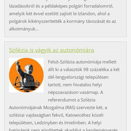
lázadásokról és a példaképes polgári forradalomról,
amelyik két évvel ezelőtt zajlott le Izlandon, ahol a
polgárok kikényszerítették a kormány távozását és az
alkotmányuk...
Szilézia is vágyik az autonómiára
Felső-Szilézia autonómiája mellett
állt ki a választók 98 százaléka a két
dél-lengyelországi településen
tartott, nem hivatalos helyi
népszavazáson vasárnap. A
referendumot a Szilézia
Autonómiájának Mozgalma (RAS) szervezte két, a
sziléziai vajdaságban fekvő, Katowicéhez közeli
településen, Ledzinyben és Imielinben. A helyi
hatóságok nem gördítettek akadályt a kezdeményezés