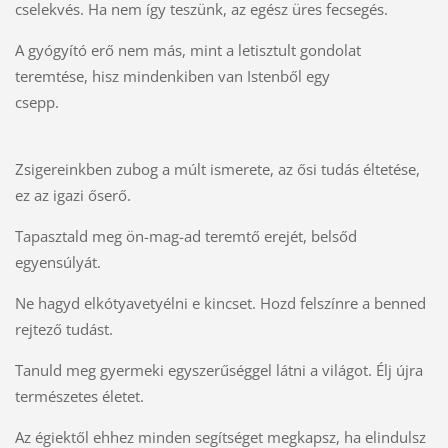
cselekvés. Ha nem így teszünk, az egész üres fecsegés.
A gyógyító erő nem más, mint a letisztult gondolat
teremtése, hisz mindenkiben van Istenből egy
csepp.
Zsigereinkben zubog a múlt ismerete, az ősi tudás éltetése,
ez az igazi őserő.
Tapasztald meg ön-mag-ad teremtő erejét, belsőd
egyensúlyát.
Ne hagyd elkótyavetyélni e kincset. Hozd felszínre a benned
rejtező tudást.
Tanuld meg gyermeki egyszerűséggel látni a világot. Élj újra
természetes életet.
Az égiektől ehhez minden segítséget megkapsz, ha elindulsz