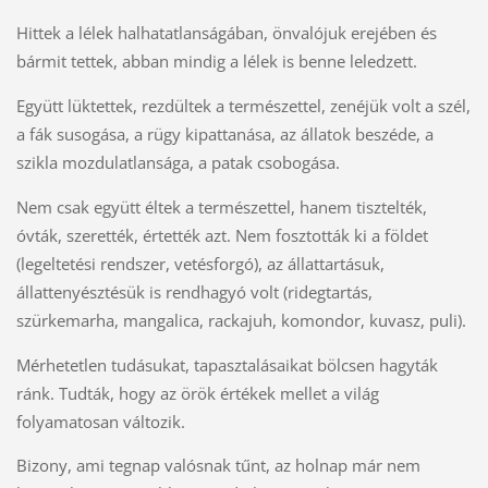
Hittek a lélek halhatatlanságában, önvalójuk erejében és
bármit tettek, abban mindig a lélek is benne leledzett.
Együtt lüktettek, rezdültek a természettel, zenéjük volt a szél,
a fák susogása, a rügy kipattanása, az állatok beszéde, a
szikla mozdulatlansága, a patak csobogása.
Nem csak együtt éltek a természettel, hanem tisztelték,
óvták, szerették, értették azt. Nem fosztották ki a földet
(legeltetési rendszer, vetésforgó), az állattartásuk,
állattenyésztésük is rendhagyó volt (ridegtartás,
szürkemarha, mangalica, rackajuh, komondor, kuvasz, puli).
Mérhetetlen tudásukat, tapasztalásaikat bölcsen hagyták
ránk. Tudták, hogy az örök értékek mellet a világ
folyamatosan változik.
Bizony, ami tegnap valósnak tűnt, az holnap már nem