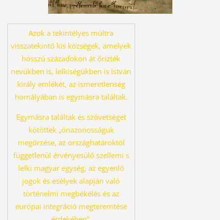
Azok a tekintélyes múltra
visszatekintő kis községek, amelyek
hosszú százado
kon át őrizték
nevükben is, lelkiségükben is István
király emlékét, az ismeret
lenség
homályában is egymásra találtak.
Egymásra találtak és szövetséget
kö
töttek „önazonosságuk
megőrzése, az országhatároktól
függetlenül érvényesü
lő szellemi s
lelki magyar egység, az egyenlő
jogok és esélyek alapján való
tör
ténelmi megbékélés és az
európai integráció megteremtése
érdekében”.