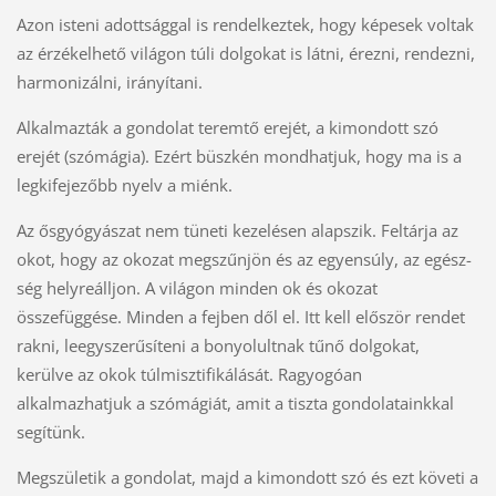
Azon isteni adottsággal is rendelkeztek, hogy képesek voltak
az érzékelhető világon túli dolgokat is látni, érezni, rendezni,
harmonizálni, irányítani.
Alkalmazták a gondolat teremtő erejét, a kimondott szó
erejét (szómágia). Ezért büszkén mondhatjuk, hogy ma is a
legkifejezőbb nyelv a miénk.
Az ősgyógyászat nem tüneti kezelésen alapszik. Feltárja az
okot, hogy az okozat megszűnjön és az egyensúly, az egész-
ség helyreálljon. A világon minden ok és okozat
összefüggése. Minden a fejben dől el. Itt kell először rendet
rakni, leegyszerűsíteni a bonyolultnak tűnő dolgokat,
kerülve az okok túlmisztifikálását. Ragyogóan
alkalmazhatjuk a szómágiát, amit a tiszta gondolatainkkal
segítünk.
Megszületik a gondolat, majd a kimondott szó és ezt követi a