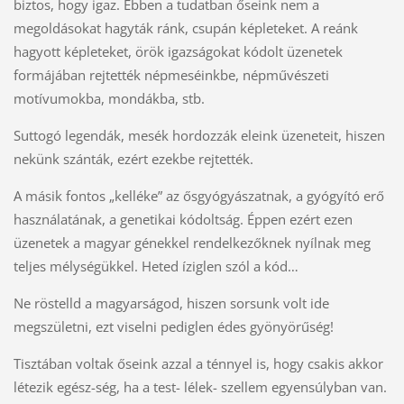
biztos, hogy igaz. Ebben a tudatban őseink nem a
megoldásokat hagyták ránk, csupán képleteket. A reánk
hagyott képleteket, örök igazságokat kódolt üzenetek
formájában rejtették népmeséinkbe, népművészeti
motívumokba, mondákba, stb.
Suttogó legendák, mesék hordozzák eleink üzeneteit, hiszen
nekünk szánták, ezért ezekbe rejtették.
A másik fontos „kelléke” az ősgyógyászatnak, a gyógyító erő
használatának, a genetikai kódoltság. Éppen ezért ezen
üzenetek a magyar génekkel rendelkezőknek nyílnak meg
teljes mélységükkel. Heted íziglen szól a kód…
Ne röstelld a magyarságod, hiszen sorsunk volt ide
megszületni, ezt viselni pediglen édes gyönyörűség!
Tisztában voltak őseink azzal a ténnyel is, hogy csakis akkor
létezik egész-ség, ha a test- lélek- szellem egyensúlyban van.