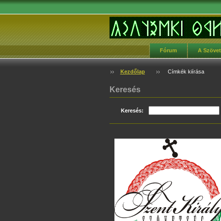
Fórum
A Szöve
Kezdőlap
Címkék kiírása
Keresés
Keresés: