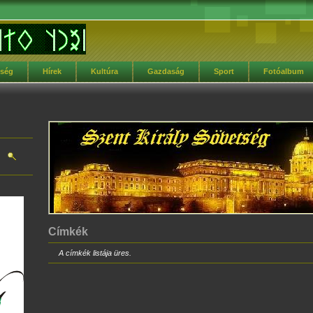
tség
Hírek
Kultúra
Gazdaság
Sport
Fotóalbum
Címkék
A címkék listája üres.