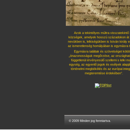
Azok a tekintélyes múltra visszatekintő 
községek, amelyek hosszú százado
kon át 
nevükben is, lelkiségükben is István király 
az ismeret
lenség homályában is egymásra ta
Egymásra találtak és szövetséget kö
töt
„önazonosságuk megőrzése, az országhatá
függetlenül érvényesü
lő szellemi s lelki 
egység, az egyenlő jogok és esélyek alapjá
tör
ténelmi megbékélés és az európai integ
megteremtése érdekében”.
© 2009 Minden jog fenntartva.