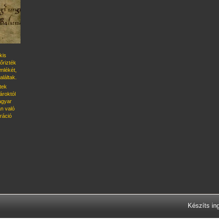
kis
őrizték
emlékét,
láltak.
tek
roktól
magyar
n való
ráció
Készíts in