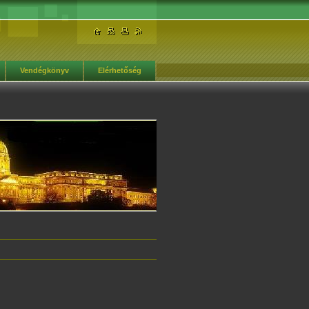
Vendégkönyv
Elérhetőség