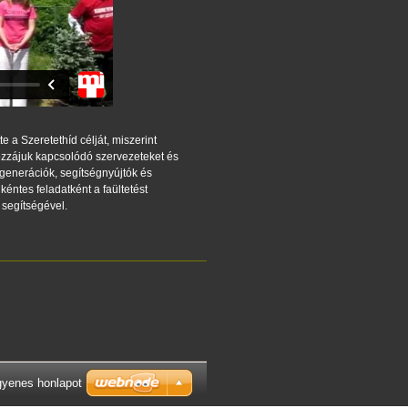
e a Szeretethíd célját, miszerint
hozzájuk kapcsolódó szervezeteket és
generációk, segítségnyújtók és
éntes feladatként a faültetést
 segítségével.
gyenes honlapot