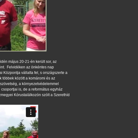
dén május 20-21-én került sor, az
ént. Felvidéken az önkéntes nap
Központja vállalta fel, s országszerte a
k többek között a komáromi és az
szszövetség, a környezetvédelemmel
gi csoportjai is, de a református egyház
egyei Kórustalálkozón szólt a Szerethíd