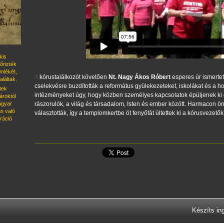
kis
őrizték
emlékét,
A
kórustalálkozót követően
Nt. Nagy Ákos Róbert
esperes úr ismertett
láltak.
cselekvésre buzdították a református gyülekezeteket, iskolákat és a 
tek
intézményeket úgy, hogy közben személyes kapcsolatok épüljenek ki 
roktól
rászorulók, a világ és társadalom, Isten és ember között. Harmacon önk
magyar
n való
választották, így a templomkertbe öt fenyőfát ültettek ki a kórusvezetők
ráció
Készíts in