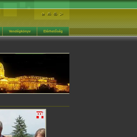
Vendégkönyv
Elérhetőség