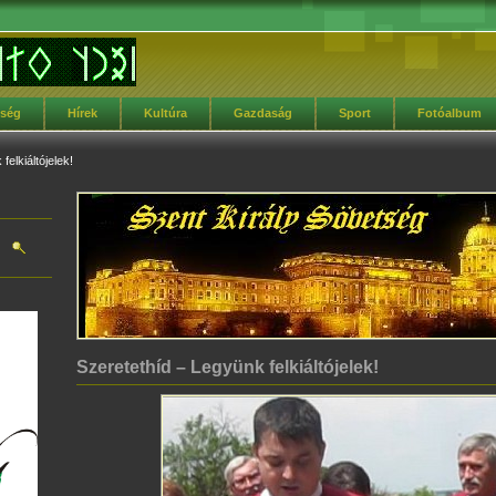
tség
Hírek
Kultúra
Gazdaság
Sport
Fotóalbum
elkiáltójelek!
Szeretethíd – Legyünk felkiáltójelek!