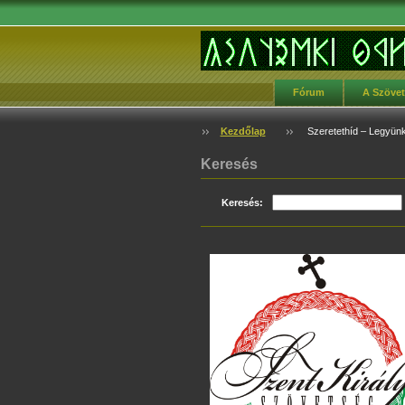
Fórum
A Szöve
Kezdőlap
Szeretethíd – Legyünk f
Keresés
Keresés: