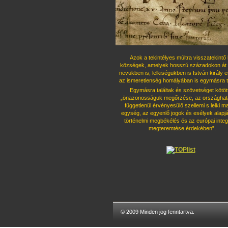
Azok a tekintélyes múltra visszatekintő 
községek, amelyek hosszú százado
kon át 
nevükben is, lelkiségükben is István király 
az ismeret
lenség homályában is egymásra ta
Egymásra találtak és szövetséget kö
töt
„önazonosságuk megőrzése, az országhatá
függetlenül érvényesü
lő szellemi s lelki 
egység, az egyenlő jogok és esélyek alapjá
tör
ténelmi megbékélés és az európai integ
megteremtése érdekében”.
© 2009 Minden jog fenntartva.