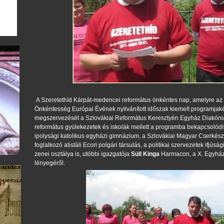
A Szeretethíd Kárpát-medencei református önkéntes nap, amelyre az i
Önkéntesség Európai Évének nyilvánított időszak kiemelt programjak
megszervezését a Szlovákiai Református Keresztyén Egyház Diakóniai 
református gyülekezetek és iskolák mellett a programba bekapcsolódi
ipolysági katolikus egyházi gimnázium, a Szlovákiai Magyar Cserké
foglalkozó alistáli Ecori polgári társulás, a politikai szervezetek ifjúsá
zenei osztálya is, utóbbi igazgatója
Süll Kinga
Harmacon, a X. Egyházm
lényegéről.