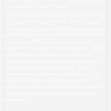
huszárok egyaránt\" - részletezte G. Nagy Ilián.
A szerző abban állapodott meg Orza Călinnel, hogy az lenne a legjobb, ha
az ősbemutatóra egy ünnepnapon kerülne sor - ezért esett a választás
Szent István napjára. Megismerve a székelyföldi művészeket, G. Nagy Ilián
tudatosan törekedett arra, hogy egy új generációnak is lehetőséget adjon
tehetsége kibontakoztatására. Ennek a tervnek eleget téve mind a
hangszerelő, a rendező-koreográfus, mind pedig az énekesek zöme 25-30
év közötti generációból fog összeállni. A hangszerelést a 27 éves,
csíkszeredai énekes, Bene Zoltán fogja végezni, a hangmérnök pedig
Szakál Attila stúdiómunkában jártas szakember lesz - mindketten a
Tündérground zenekar tagjai. Nem lesz könnyű dolguk, hiszen a szerző
hangsúlyozta: az operában ötvözni szeretné az újkori rockzenét, a
klasszikus szimfonikus (ez az operákat is vissza fogja idézni, egyrészt a
kórusművekkel, másrészt Attila és Mikolt szerepével) és a népi folkos
hangzásvilágot.