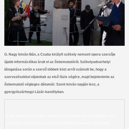
G. Nagy István Ilián, a Csaba királyfi székely nemzeti opera szerzője
újabb információkat árult el az ősbemutatóról. Székelyudvarhelyi
látogatása során a szerző többek közt arról számolt be, hogy a
szervezésekkel eljutottak az első fázis végére, majd bejelentette az
ősbemutató végleges dátumát: Szent István napján lesz, a
gyergyószárhegyi Lázár-kastélyban.
A stáb teljesen összeállt, a rendező-koreográfus egy személyben Orza
Călin lesz, a mű hangszerelése, a megfelelő énekesek, színészek,