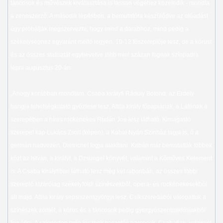
táncosok és művészek kiválasztása is lassan végéhez közeledik - mondta
a zeneszerző. A második lépésben, a bemutatóra készülődve az előadást
úgy próbálják megszervezni, hogy mind a darabhoz, mind pedig a
székelységhez egyaránt méltó legyen. 10-12 főszereplője lesz, de a kórust
és az összes statisztát egybevetve több mint százan fognak színpadra
lépni augusztus 20-án.
„Ahogy korábban mondtam, Csaba királyfi Ráduly Botond, az Erdély
hangja tehetségkutató győztese lesz, Attila király főpapjának, a Látónak a
szerepében a híres rockénekes Rudán Joe lesz látható. Kimagasló
szerepet kap Lukács Zsolt (képen), a Kabai Nyári Színház tagja is, ő a
germán hadvezért, Dietrichet fogja alakítani. Kabán már bemutatták többek
közt az István, a királyt, a Dzsungel könyvét, valamint a Kőműves Kelement
is. A Csaba királyfiban látható lesz még két rabonbán, az összes többi
szereplő kizárólag székelyföldi színészekből, opera- és rockénekesekből
áll majd: Attila király sepsiszentgyörgyi lesz, Csíkszeredából válogattuk a
színészek zömét, a kórus és a táncosok pedig gyergyószentmiklósiakból
fog állni. A színpadon még lesznek barantás harcosok, Csabafiak, valamint