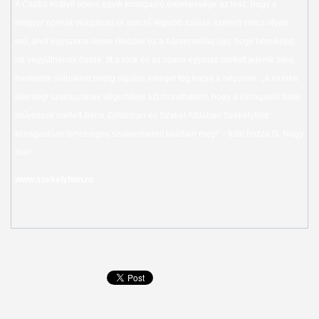
A Csaba királyfi opera egyik kimagasló érdekessége az lesz, hogy a
magyar operák világában (a szerző legjobb tudása szerint) nincs olyan
mű, ahol egyszerre lenne ötvözve ez a három műfaj úgy, hogy némiképp
ne vegyülnének össze. Itt a rock és az opera egymás mellett jelenik meg,
harmadik pólusként pedig sajátos jelleget fog kapni a népzene. „A munka
jelenlegi szakaszának végeztével azt mondhatom, hogy a kimagasló fiatal
művészek mellett Bene Zoltánban és Szakál Attilában Székelyföld
kimagaslóan tehetséges szakembereit találtam meg\" - tette hozzá G. Nagy
Ilián.
www.szekelyhon.ro