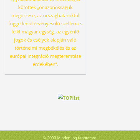
kö
töttek „önazonosságuk
megőrzése, az országhatároktól
függetlenül érvényesü
lő szellemi s
lelki magyar egység, az egyenlő
jogok és esélyek alapján való
tör
ténelmi megbékélés és az
európai integráció megteremtése
érdekében”.
© 2009 Minden jog fenntartva.