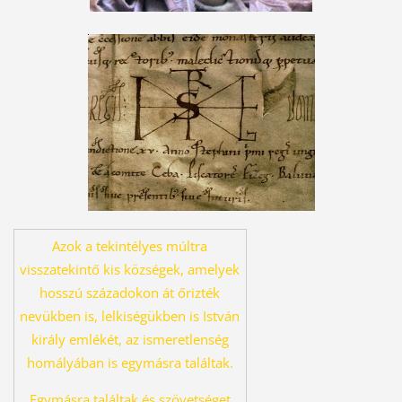
Azok a tekintélyes múltra
visszatekintő kis községek, amelyek
hosszú százado
kon át őrizték
nevükben is, lelkiségükben is István
király emlékét, az ismeret
lenség
homályában is egymásra találtak.
Egymásra találtak és szövetséget