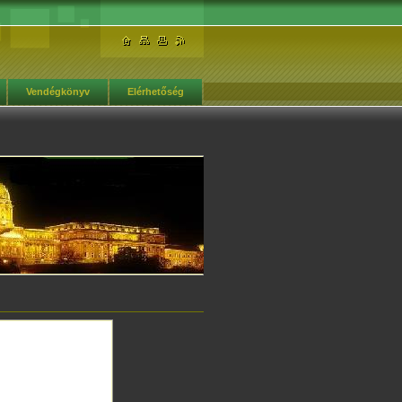
Vendégkönyv
Elérhetőség