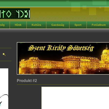
tség
Hírek
Kultúra
Gazdaság
Sport
Fotóalbum
Produkt #2