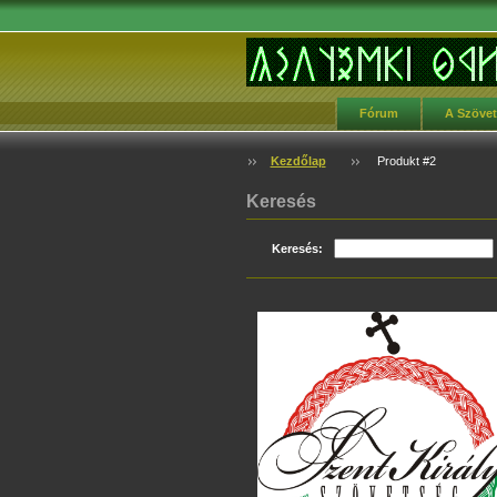
Fórum
A Szöve
Kezdőlap
Produkt #2
Keresés
Keresés: