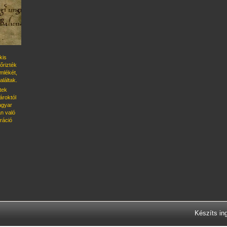
kis
őrizték
emlékét,
láltak.
tek
roktól
magyar
n való
ráció
Készíts in