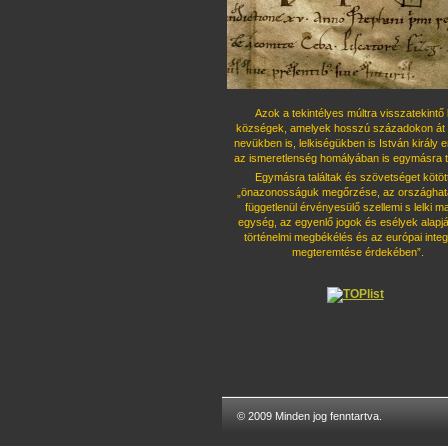
Azok a tekintélyes múltra visszatekintő 
községek, amelyek hosszú százado
kon át 
nevükben is, lelkiségükben is István király 
az ismeret
lenség homályában is egymásra ta
Egymásra találtak és szövetséget kö
töt
„önazonosságuk megőrzése, az országhatá
függetlenül érvényesü
lő szellemi s lelki 
egység, az egyenlő jogok és esélyek alapjá
tör
ténelmi megbékélés és az európai integ
megteremtése érdekében”.
© 2009 Minden jog fenntartva.