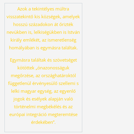
Azok a tekintélyes múltra
visszatekintő kis községek, amelyek
hosszú százado
kon át őrizték
nevükben is, lelkiségükben is István
király emlékét, az ismeret
lenség
homályában is egymásra találtak.
Egymásra találtak és szövetséget
kö
töttek „önazonosságuk
megőrzése, az országhatároktól
függetlenül érvényesü
lő szellemi s
lelki magyar egység, az egyenlő
jogok és esélyek alapján való
tör
ténelmi megbékélés és az
európai integráció megteremtése
érdekében”.