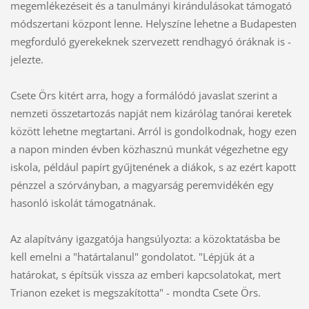
megemlékezéseit és a tanulmányi kirándulásokat támogató
módszertani központ lenne. Helyszíne lehetne a Budapesten
megforduló gyerekeknek szervezett rendhagyó óráknak is -
jelezte.
Csete Örs kitért arra, hogy a formálódó javaslat szerint a
nemzeti összetartozás napját nem kizárólag tanórai keretek
között lehetne megtartani. Arról is gondolkodnak, hogy ezen
a napon minden évben közhasznú munkát végezhetne egy
iskola, például papírt gyűjtenének a diákok, s az ezért kapott
pénzzel a szórványban, a magyarság peremvidékén egy
hasonló iskolát támogatnának.
Az alapítvány igazgatója hangsúlyozta: a közoktatásba be
kell emelni a "határtalanul" gondolatot. "Lépjük át a
határokat, s építsük vissza az emberi kapcsolatokat, mert
Trianon ezeket is megszakította" - mondta Csete Örs.