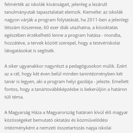
felmérték az iskolák kívánságait, jelenleg a lezárult
tanulmányutak tapasztalatait elemzik. Kiemelte: az iskolák
nagyon várják a program folytatását, ha 2011-ben a jelenlegi
létszám tízszerese, 60 ezer diák utazhatna, a közoktatás
egészében érzékelhető lenne a program hatása - mondta,
hozzátéve, a tervek között szerepel, hogy a testvériskolai
látogatásokat is segítsék.
A siker ugyanakkor nagyrészt a pedagógusokon múlik. Ezért
az a cél, hogy két éven belül minden tanintézményben két
tanár is legyen, aki a program helyi gazdája - jelezte. Emellett
fontos, hogy a tanártovábbképzésbe is bekerüljön a határon
túli téma.
A Magyarság Háza a Magyarország határain kívül élő magyar
közösségeket bemutató oktatási és közművelődési
intézményként a nemzeti összetartozás napja iskolai