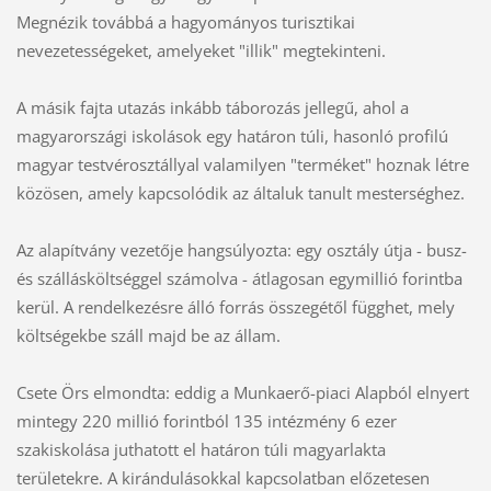
Megnézik továbbá a hagyományos turisztikai
nevezetességeket, amelyeket "illik" megtekinteni.
A másik fajta utazás inkább táborozás jellegű, ahol a
magyarországi iskolások egy határon túli, hasonló profilú
magyar testvérosztállyal valamilyen "terméket" hoznak létre
közösen, amely kapcsolódik az általuk tanult mesterséghez.
Az alapítvány vezetője hangsúlyozta: egy osztály útja - busz-
és szállásköltséggel számolva - átlagosan egymillió forintba
kerül. A rendelkezésre álló forrás összegétől függhet, mely
költségekbe száll majd be az állam.
Csete Örs elmondta: eddig a Munkaerő-piaci Alapból elnyert
mintegy 220 millió forintból 135 intézmény 6 ezer
szakiskolása juthatott el határon túli magyarlakta
területekre. A kirándulásokkal kapcsolatban előzetesen