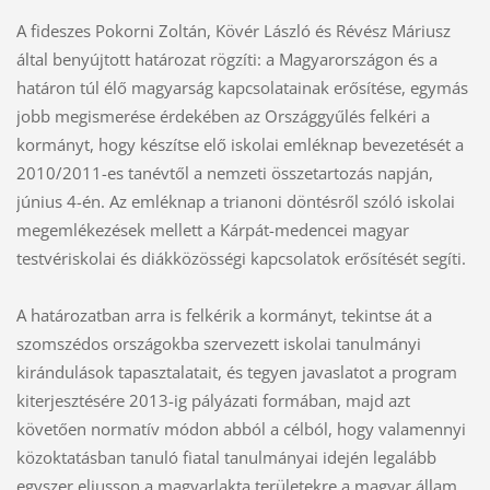
A fideszes Pokorni Zoltán, Kövér László és Révész Máriusz
által benyújtott határozat rögzíti: a Magyarországon és a
határon túl élő magyarság kapcsolatainak erősítése, egymás
jobb megismerése érdekében az Országgyűlés felkéri a
kormányt, hogy készítse elő iskolai emléknap bevezetését a
2010/2011-es tanévtől a nemzeti összetartozás napján,
június 4-én. Az emléknap a trianoni döntésről szóló iskolai
megemlékezések mellett a Kárpát-medencei magyar
testvériskolai és diákközösségi kapcsolatok erősítését segíti.
A határozatban arra is felkérik a kormányt, tekintse át a
szomszédos országokba szervezett iskolai tanulmányi
kirándulások tapasztalatait, és tegyen javaslatot a program
kiterjesztésére 2013-ig pályázati formában, majd azt
követően normatív módon abból a célból, hogy valamennyi
közoktatásban tanuló fiatal tanulmányai idején legalább
egyszer eljusson a magyarlakta területekre a magyar állam