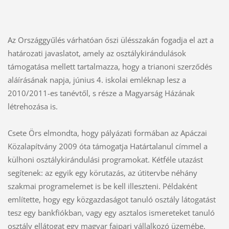
Az Országgyűlés várhatóan őszi ülésszakán fogadja el azt a
határozati javaslatot, amely az osztálykirándulások
támogatása mellett tartalmazza, hogy a trianoni szerződés
aláírásának napja, június 4. iskolai emléknap lesz a
2010/2011-es tanévtől, s része a Magyarság Házának
létrehozása is.
Csete Örs elmondta, hogy pályázati formában az Apáczai
Közalapítvány 2009 óta támogatja Határtalanul címmel a
külhoni osztálykirándulási programokat. Kétféle utazást
segítenek: az egyik egy körutazás, az útitervbe néhány
szakmai programelemet is be kell illeszteni. Példaként
említette, hogy egy közgazdaságot tanuló osztály látogatást
tesz egy bankfiókban, vagy egy asztalos ismereteket tanuló
osztály ellátogat egy magyar faipari vállalkozó üzemébe.