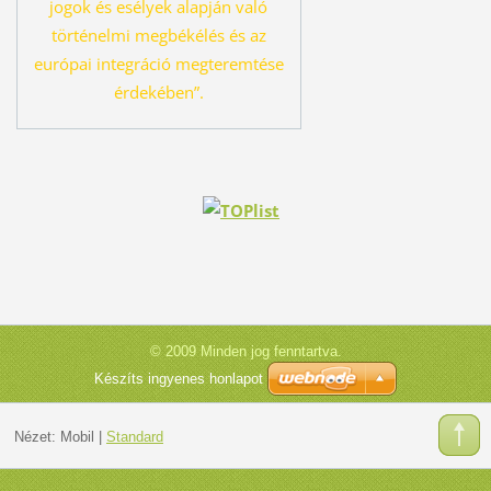
jogok és esélyek alapján való
tör
ténelmi megbékélés és az
európai integráció megteremtése
érdekében”.
© 2009 Minden jog fenntartva.
Készíts ingyenes honlapot
Nézet:
Mobil
|
Standard