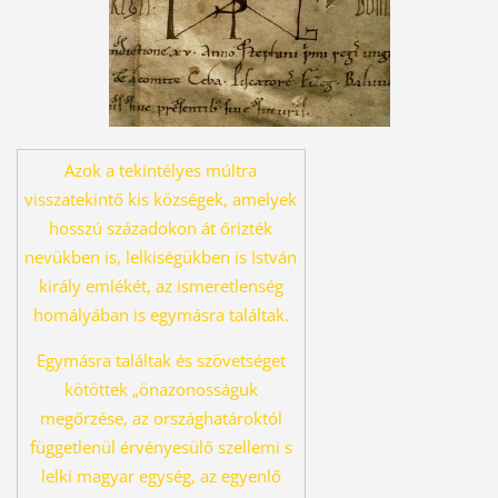
Azok a tekintélyes múltra
visszatekintő kis községek, amelyek
hosszú százado
kon át őrizték
nevükben is, lelkiségükben is István
király emlékét, az ismeret
lenség
homályában is egymásra találtak.
Egymásra találtak és szövetséget
kö
töttek „önazonosságuk
megőrzése, az országhatároktól
függetlenül érvényesü
lő szellemi s
lelki magyar egység, az egyenlő