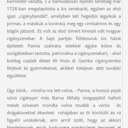
karmester oktatta, s a bámulatosan fejlődő tehetség már
1728-ban megalapította a kis zenekarát, egyben az első
igazi „cigánybandát”, amelyben két hegedűs (egyikük a
prímás, a másikuk a kontrás), meg egy cimbalmos és egy
bőgős játszott. Ez volt az első ismert híressé vált magyar
cigányzenekar. A Sajó partján földesuruk kis házat
építetett Panna számára telekkel egybe kötve és
szolgálatában tartotta, patronálva a cigányzenekart, - ahol
boldog családi életet élt Viola di Gamba cigányzenész
férjével és gyermekeivel, akikkel kiteljese- dett további
együttese.
Úgy tűnik, - mintha ma lett volna, - Panna, a hosszú pipát
szívó cigányprí más Barna Mihály öregapjától hallott
mesét szívesen mondta volna tovább a vörös és
drágakövekkel ékesített ruhájában az őt körölülő és rá
figyelő unokáknak, ami arról szólt, hogy az akkori
fejedelemnek egyik hadvazére merényletet tervezett el