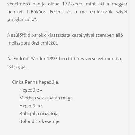
védelmező hantja ölébe 1772-ben, mint aki a magyar
nemzet, II.Rákóczi Ferenc és a ma emlékezők szívét
„megláncolta”.
A szülőföld barokk-klasszicista kastélyával szemben álló
mellszobra őrzi emlékét.
Az Endrődi Sándor 1897-ben írt híres verse ezt mondja,
ezt súgja...
Cinka Panna hegedűje,
Hegedűje –
Mintha csak a sátán maga
Hegedűlne:
Bűbájol a ringatója,
Bolondít a keserűje.