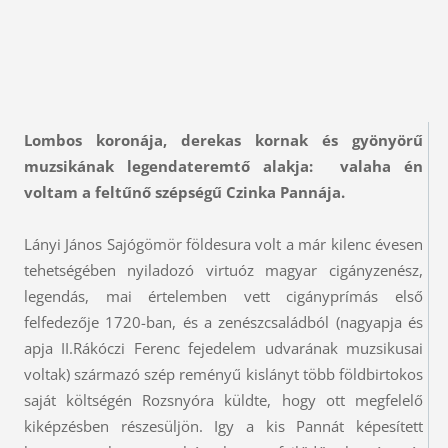
Lombos koronája, derekas kornak és gyönyörű
muzsikának legendateremtő alakja: valaha én
voltam a feltűnő szépségű Czinka Pannája.
Lányi János Sajógömör földesura volt a már kilenc évesen
tehetségében nyiladozó virtuóz magyar cigányzenész,
legendás, mai értelemben vett cigányprímás első
felfedezője 1720-ban, és a zenészcsaládból (nagyapja és
apja II.Rákóczi Ferenc fejedelem udvarának muzsikusai
voltak) származó szép reményű kislányt több földbirtokos
saját költségén Rozsnyóra küldte, hogy ott megfelelő
kiképzésben részesüljön. Igy a kis Pannát képesített