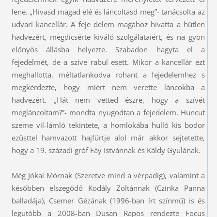
lene. „Hivasd magad elé és láncoltasd meg”- tanácsolta az
udvari kancellár. A feje delem magához hivatta a hűtlen
hadvezért, megdicsérte kiváló szolgálataiért, és na gyon
előnyös állásba helyezte. Szabadon hagyta el a
fejedelmét, de a szíve rabul esett. Mikor a kancellár ezt
meghallotta, méltatlankodva rohant a fejedelemhez s
megkérdezte, hogy miért nem verette láncokba a
hadvezért. „Hát nem vetted észre, hogy a szívét
megláncoltam?”- mondta nyugodtan a fejedelem. Huncut
szeme vil-lámló tekintete, a homlokába hulló kis bodor
ezüsttel hamvazott hajfürtje alol már akkor sejtetette,
hogy a 19. századi gróf Fáy Istvánnak és Káldy Gyulának.
Még Jókai Mórnak (Szeretve mind a vérpadig), valamint a
későbben elszegődő Kodály Zoltánnak (Czinka Panna
balladája), Csemer Gézának (1996-ban írt színmű) is és
legutóbb a 2008-ban Dusan Rapos rendezte Focus