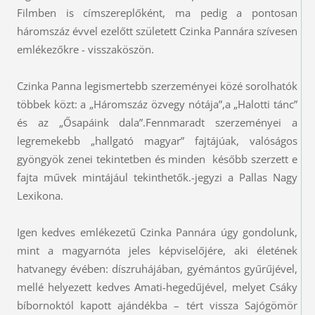
Filmben is címszereplőként, ma pedig a pontosan
háromszáz évvel ezelőtt született Czinka Pannára szívesen
emlékezőkre - visszaköszön.
Czinka Panna legismertebb szerzeményei közé sorolhatók
többek közt: a „Háromszáz özvegy nótája”,a „Halotti tánc”
és az „Ősapáink dala”.Fennmaradt szerzeményei a
legremekebb „hallgató magyar” fajtájúak, valóságos
gyöngyök zenei tekintetben és minden később szerzett e
fajta művek mintájául tekinthetők.-jegyzi a Pallas Nagy
Lexikona.
Igen kedves emlékezetű Czinka Pannára úgy gondolunk,
mint a magyarnóta jeles képviselőjére, aki életének
hatvanegy évében: díszruhájában, gyémántos gyűrűjével,
mellé helyezett kedves Amati-hegedűjével, melyet Csáky
bíbornoktól kapott ajándékba – tért vissza Sajógömör