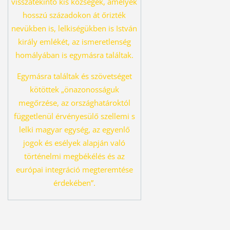
visszatekintő kis községek, amelyek
hosszú százado
kon át őrizték
nevükben is, lelkiségükben is István
király emlékét, az ismeret
lenség
homályában is egymásra találtak.
Egymásra találtak és szövetséget
kö
töttek „önazonosságuk
megőrzése, az országhatároktól
függetlenül érvényesü
lő szellemi s
lelki magyar egység, az egyenlő
jogok és esélyek alapján való
tör
ténelmi megbékélés és az
európai integráció megteremtése
érdekében”.