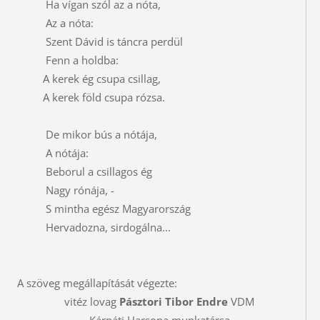
Ha vígan szól az a nóta,
Az a nóta:
Szent Dávid is táncra perdül
Fenn a holdba:
A kerek ég csupa csillag,
A kerek föld csupa rózsa.
De mikor bús a nótája,
A nótája:
Beborul a csillagos ég
Nagy rónája, -
S mintha egész Magyarország
Hervadozna, sirdogálna...
A szöveg megállapítását végezte:
vitéz lovag
Pásztori Tibor Endre
VDM
Kárpáti Harsona munkatársa