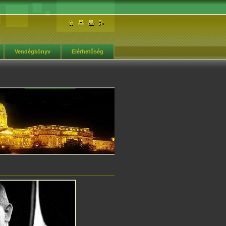
Vendégkönyv
Elérhetőség