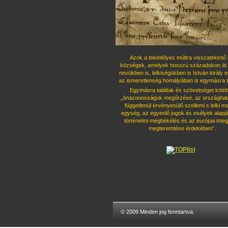
Azok a tekintélyes múltra visszatekintő 
községek, amelyek hosszú százado
kon át 
nevükben is, lelkiségükben is István király 
az ismeret
lenség homályában is egymásra ta
Egymásra találtak és szövetséget kö
töt
„önazonosságuk megőrzése, az országhatá
függetlenül érvényesü
lő szellemi s lelki 
egység, az egyenlő jogok és esélyek alapjá
tör
ténelmi megbékélés és az európai integ
megteremtése érdekében”.
© 2009 Minden jog fenntartva.