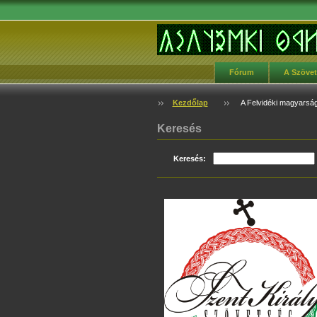
Fórum
A Szöve
Kezdőlap
A Felvidéki magyarság
Keresés
Keresés: