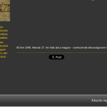
kis
őrizték
emlékét,
láltak.
tek
roktól
60 éve 1946. február 27.-én írták alá a magyar - csehszlovák lakosságcser
magyar
n való
ráció
Készíts in