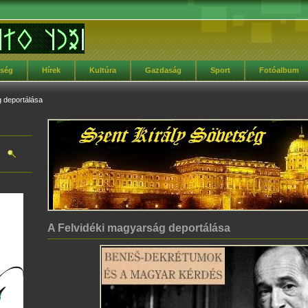
tség
Hírek
Kultúra
Gazdaság
Sport
Fotóalbum
 deportálása
A Felvidéki magyarság deportálása