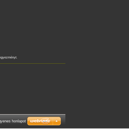
e egyezményt.
gyenes honlapot