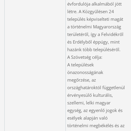
évfordulója alkalmából jött
létre. A Közgyűlésen 24
település képviselteti magát
a történelmi Magyarország
területéről, így a Felvidékről
és Erdélyből éppúgy, mint
hazánk több településéről.
A Szövetség célja:
A települések
önazonosságának
megőrzése, az
országhatároktól függetlenül
érvényesülő kulturális,
szellemi, lelki magyar
egység, az egyenlő jogok és
esélyek alapján való
történelmi megbékélés és az