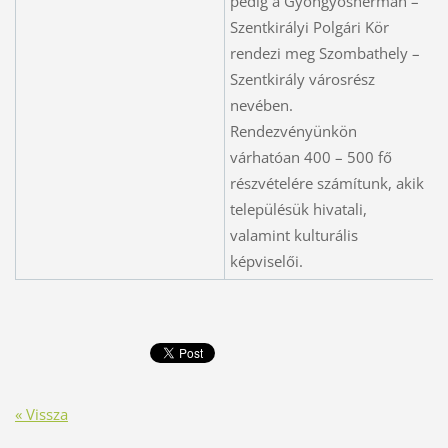
pedig a Gyöngyöshermán –
Szentkirályi Polgári Kör
rendezi meg Szombathely –
Szentkirály városrész
nevében.
Rendezvényünkön
várhatóan 400 – 500 fő
részvételére számítunk, akik
településük hivatali,
valamint kulturális
képviselői.
« Vissza