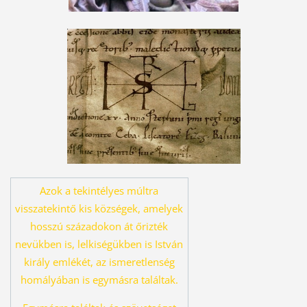
Azok a tekintélyes múltra
visszatekintő kis községek, amelyek
hosszú százado
kon át őrizték
nevükben is, lelkiségükben is István
király emlékét, az ismeret
lenség
homályában is egymásra találtak.