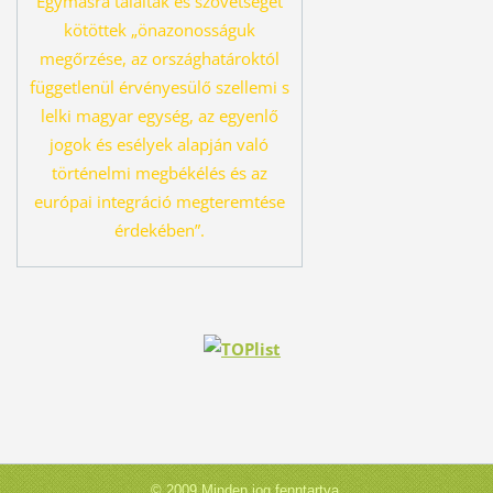
Egymásra találtak és szövetséget
kö
töttek „önazonosságuk
megőrzése, az országhatároktól
függetlenül érvényesü
lő szellemi s
lelki magyar egység, az egyenlő
jogok és esélyek alapján való
tör
ténelmi megbékélés és az
európai integráció megteremtése
érdekében”.
© 2009 Minden jog fenntartva.