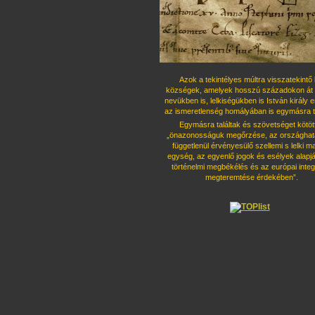
Azok a tekintélyes múltra visszatekintő 
községek, amelyek hosszú százado
kon át 
nevükben is, lelkiségükben is István király 
az ismeret
lenség homályában is egymásra ta
Egymásra találtak és szövetséget kö
töt
„önazonosságuk megőrzése, az országhatá
függetlenül érvényesü
lő szellemi s lelki 
egység, az egyenlő jogok és esélyek alapjá
tör
ténelmi megbékélés és az európai integ
megteremtése érdekében”.