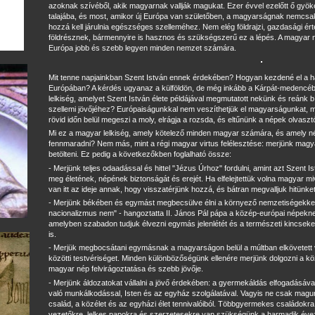
azoknak szívéből, akik magyarnak vallják magukat. Ezer évvel ezelőtt ő gyök
talajába, és most, amikor új Európa van születőben, a magyarságnak nemcsa
hozzá kell járulnia egészséges szelleméhez. Nem elég földrajzi, gazdasági ért
földrésznek, bármennyire is hasznos és szükségszerű ez a lépés. A magyar n
Európa jobb és szebb legyen minden nemzet számára.
Mit tenne napjainkban Szent István ennek érdekében? Hogyan kezdené el a h
Európában? A kérdés ugyanaz a külföldön, de még inkább a Kárpát-medencé
lelkiség, amelyet Szent István élete példájával megmutatott nekünk és reánk b
szellemi jövőjéhez? Európaiságunkkal nem veszíthetjük el magyarságunkat, me
rövid időn belül megeszi a moly, elrágja a rozsda, és eltűnünk a népek olvasz
Mi ez a magyar lelkiség, amely kötelező minden magyar számára, és amely n
fennmaradni? Nem más, mint a régi magyar virtus felélesztése: merjünk magyar
betölteni. Ez pedig a következőkben foglalható össze:
- Merjünk teljes odaadással és hittel "Jézus Úrhoz" fordulni, amint azt Szent Ist
meg életének, népének biztonságát és erejét. Ha elfelejtettük volna magyar mi
van itt az ideje annak, hogy visszatérjünk hozzá, és bátran megvalljuk hitünk
- Merjünk békében és egymást megbecsülve élni a környező nemzetiségekkel
nacionalizmus nem" - hangoztatta II. János Pál pápa a közép-európai népekne
amelyben szabadon tudjuk élvezni egymás jelenlétét és a természeti kincseket, 
is.
- Merjük megbocsátani egymásnak a magyarságon belül a múltban elkövetett v
közötti testvériséget. Minden különbözőségünk ellenére merjünk dolgozni a k
magyar nép felvirágoztatása és szebb jövője.
- Merjünk áldozatokat vállalni a jövő érdekében: a gyermekáldás elfogadásáva
való munkálkodással, Isten és az egyház szolgálatával. Vagyis ne csak magu
család, a közélet és az egyházi élet tennivalóiból. Többgyermekes családokra,
vezetőkre, lelkes papokra és szerzetesekre van szükségünk a harmadik éve