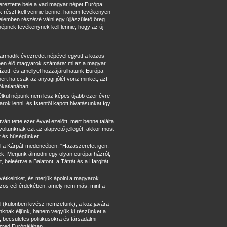
ereztette bele a vad magyar népet Európa
k részt kell vennie benne, hanem tevékenyen
elemben részévé válni egy újjászülető öreg
épnek tevékenynek kell lennie, hogy az új
armadik évezredet népével együtt a közös
ben élő magyarok számára: mi az a magyar
ízott, és amellyel hozzájárulhatunk Európa
rt ha csak az anyagi jólét vonz minket, azt
tókatlanában.
élkül népünk nem lesz képes újabb ezer évre
ok lenni, és Istentől kapott hivatásunkat így
ván tette ezer évvel ezelőtt, mert benne találta
voltunknak ezt az alapvető jellegét, akkor most
et és hűségünket.
 a Kárpát-medencében. "Hazaszeretet igen,
k. Merjünk álmodni egy olyan európai házról,
beleértve a Balatont, a Tátrát és a Hargitát
étkeinket, és merjük ápolni a magyarok
özös cél érdekében, amely nem más, mint a
l (különben kivész nemzetünk), a köz javára
nknak éljünk, hanem vegyük ki részünket a
 becsületes politikusokra és társadalmi
zred Európájában.