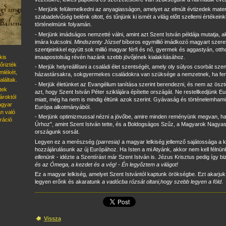
- Merjünk felülemelkedni az anyagiasságon, amelyet az elmúlt évtizedek materia
szabadelvűség belénk oltott, és tűnjünk ki ismét a világ előtt szellemi értéke
történelmünk folyamán.
- Merjünk imádságos nemzetté válni, amint azt Szent István példája mutatja, ak
imára kulcsolni.
Mindszenty József
bíboros egymillió imádkozó magyart szerete
szentjeinkkel együtt sok millió magyar férfi és nő, gyermek és aggastyán, otth
imaapostolság révén hazánk szebb jövőjének kialakításához.
kis
őrizték
- Merjük helyreállítani a családi élet szentségét, amely oly súlyos csorbát s
emlékét,
házastársakra, sokgyermekes családokra van szüksége a nemzetnek, ha fenn
láltak.
- Merjük életünket az Evangélium tanítása szerint berendezni, és nem az öszt
tek
azt, hogy Szent István Péter sziklájára építette országát. Ne restellkedjünk
roktól
miatt, még ha nem is mindig éltünk azok szerint. Gyávaság és történelemhamisí
magyar
Európa alkotmányából.
n való
- Merjünk optimizmussal nézni a jövőbe, amire minden reményünk megvan, ha
ráció
Úrhoz", amint Szent István tette, és a Boldogságos Szűz, a Magyarok Nagya
országunk sorsát.
Legyen ez a merészség
(parresia)
a magyar lelkiség jellemző sajátossága a 
hozzájárulásunk az új Európához. Ha Isten a mi Atyánk, akkor nem kell félnünk
ellenünk
- idézte a Szentírást már Szent István is. Jézus Krisztus pedig így b
és az Ómega, a kezdet és a vég! - Én legyőztem a világot!
Ez a magyar lelkiség, amelyet Szent Istvántól kaptunk örökségbe. Ezt akarju
legyen erőnk és akaratunk
a vadócba rózsát oltani,
hogy szebb legyen a föld
.
Vissza