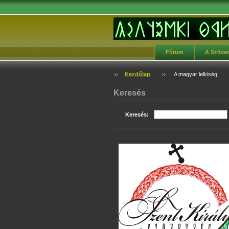
Fórum
A Szöve
Kezdőlap
A magyar lelkiség
Keresés
Keresés: