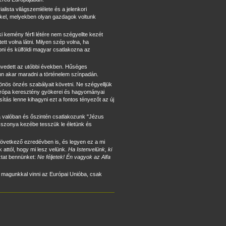
lista világszemlélete és a jelenkori
inkkel, melyekben olyan gazdagok voltunk
i kemény férfi létére nem szégyellte kezét
tt volna látni. Milyen szép volna, ha
oni és külföldi magyar csatlakozna az
zenvedett az utóbbi években. Hűséges
 akar maradni a történelem színpadán.
önös önzés szabályait követni. Ne szégyelljük
 Európa keresztény gyökerei és hagyományai
tás lenne kihagyni ezt a fontos tényezőt az új
 valóban és őszintén csatlakozunk "Jézus
sszonya kezébe tesszük le életünk és
következő ezredévben is, és legyen ez a mi
 attól, hogy mi lesz velünk.
Ha Isten
velünk, ki
iztat bennünket:
Ne féljetek! Én vagyok az Alfa
k magunkkal vinni az Európai Unióba, csak