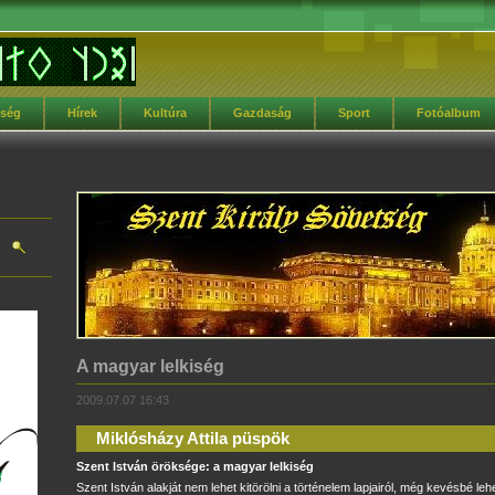
tség
Hírek
Kultúra
Gazdaság
Sport
Fotóalbum
A magyar lelkiség
2009.07.07 16:43
Miklósházy Attila püspök
Szent István öröksége: a magyar lelkiség
Szent István alakját nem lehet kitörölni a történelem lapjairól, még kevésbé lehe