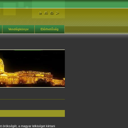
Vendégkönyv
Elérhetőség
t örökségét, a magyar lelkiséget kiirtani