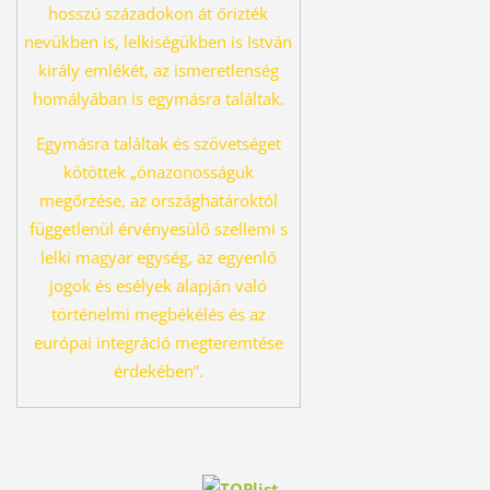
hosszú százado
kon át őrizték
nevükben is, lelkiségükben is István
király emlékét, az ismeret
lenség
homályában is egymásra találtak.
Egymásra találtak és szövetséget
kö
töttek „önazonosságuk
megőrzése, az országhatároktól
függetlenül érvényesü
lő szellemi s
lelki magyar egység, az egyenlő
jogok és esélyek alapján való
tör
ténelmi megbékélés és az
európai integráció megteremtése
érdekében”.