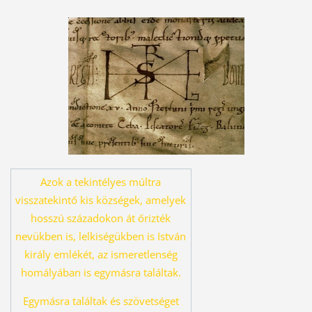
Azok a tekintélyes múltra
visszatekintő kis községek, amelyek
hosszú százado
kon át őrizték
nevükben is, lelkiségükben is István
király emlékét, az ismeret
lenség
homályában is egymásra találtak.
Egymásra találtak és szövetséget