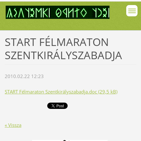
START FÉLMARATON
SZENTKIRÁLYSZABADJA
2010.02.22 12:23
START Félmaraton Szentkirályszabadja.doc (29,5 kB)
« Vissza