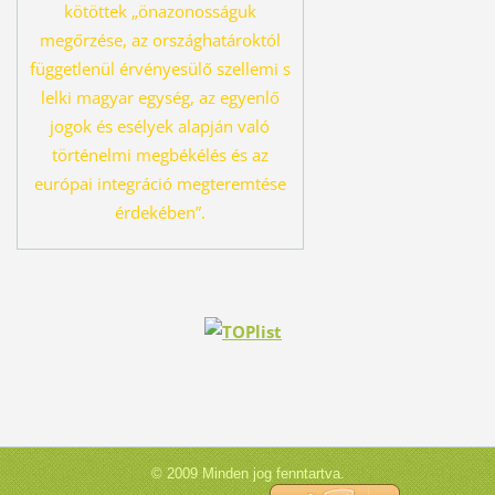
kö
töttek „önazonosságuk
megőrzése, az országhatároktól
függetlenül érvényesü
lő szellemi s
lelki magyar egység, az egyenlő
jogok és esélyek alapján való
tör
ténelmi megbékélés és az
európai integráció megteremtése
érdekében”.
© 2009 Minden jog fenntartva.