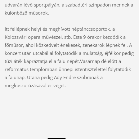
udvarán lévő sportpályán, a szabadtéri színpadon mennek a
különböző müsorok.
Itt fellépnek helyi és meghívott néptánccsoportok, a
Kolozsvári opera müvészei, stb. Este 9 órakor kezdődik a
főmüsor, ahol közkedvelt énekesek, zenekarok lépnek fel. A
koncert után utcabállal folytatódik a mulatság, éjfélkor pedig
tüzijáték kápráztatja el a falu népét.Vasárnap délelőtt a
református templomban ünnepi istentisztelettel folytatódik
a falunap. Utána pedig Ady Endre szobrának a
megkoszorúzásával ér véget.