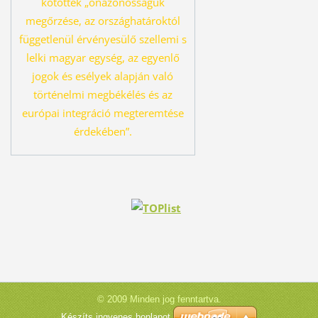
kö
töttek „önazonosságuk
megőrzése, az országhatároktól
függetlenül érvényesü
lő szellemi s
lelki magyar egység, az egyenlő
jogok és esélyek alapján való
tör
ténelmi megbékélés és az
európai integráció megteremtése
érdekében”.
© 2009 Minden jog fenntartva.
Készíts ingyenes honlapot