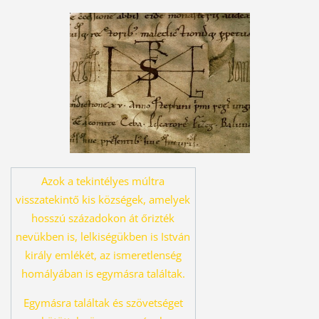
Azok a tekintélyes múltra
visszatekintő kis községek, amelyek
hosszú százado
kon át őrizték
nevükben is, lelkiségükben is István
király emlékét, az ismeret
lenség
homályában is egymásra találtak.
Egymásra találtak és szövetséget