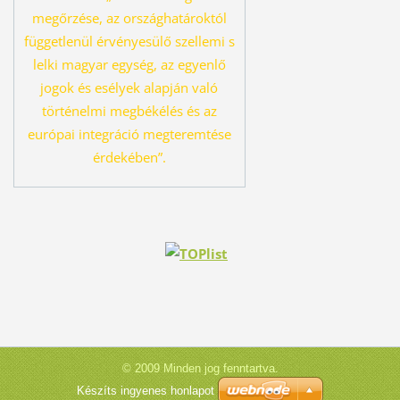
megőrzése, az országhatároktól
függetlenül érvényesü
lő szellemi s
lelki magyar egység, az egyenlő
jogok és esélyek alapján való
tör
ténelmi megbékélés és az
európai integráció megteremtése
érdekében”.
© 2009 Minden jog fenntartva.
Készíts ingyenes honlapot