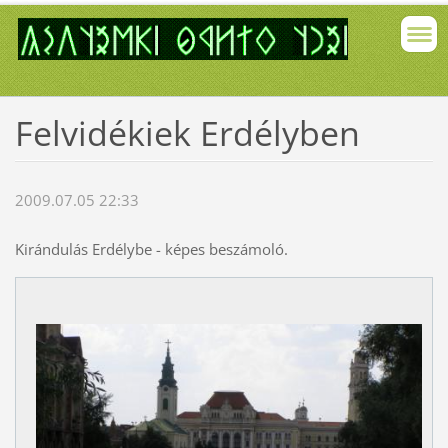
Felvidékiek Erdélyben
2009.07.05 22:33
Kirándulás Erdélybe - képes beszámoló.