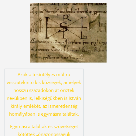
Azok a tekintélyes múltra
visszatekintő kis községek, amelyek
hosszú százado
kon át őrizték
nevükben is, lelkiségükben is István
király emlékét, az ismeret
lenség
homályában is egymásra találtak.
Egymásra találtak és szövetséget
kö
töttek „önazonosságuk