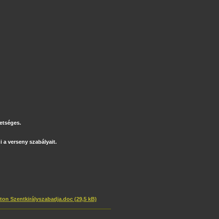
hetséges.
i a verseny szabályait.
on Szentkirályszabadja.doc (29,5 kB)