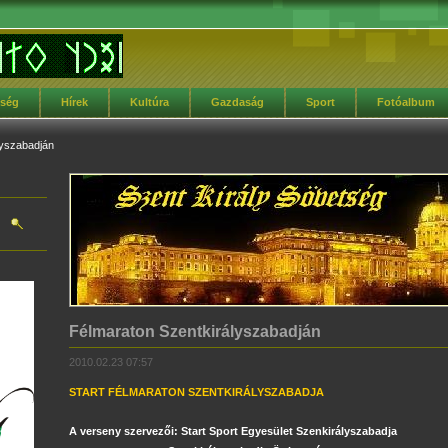
tség
Hírek
Kultúra
Gazdaság
Sport
Fotóalbum
lyszabadján
Félmaraton Szentkirályszabadján
2010.02.23 07:57
START FÉLMARATON SZENTKIRÁLYSZABADJA
A verseny szervezői: Start Sport Egyesület Szenkirályszabadja