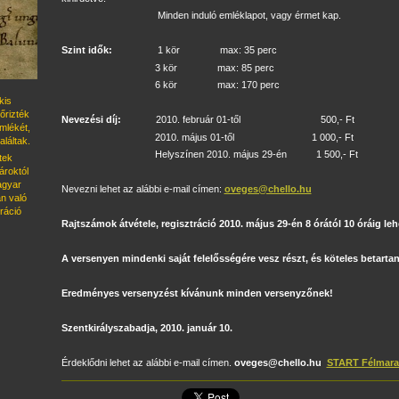
Minden induló emléklapot, vagy érmet kap.
Szint idők:
1 kör max: 35 perc
3 kör max: 85 perc
6 kör max: 170 perc
kis
őrizték
Nevezési díj:
2010. február 01-től 500,- Ft
emlékét,
2010. május 01-től 1 000,- Ft
láltak.
Helyszínen 2010. május 29-én 1 500,- Ft
tek
roktól
magyar
Nevezni lehet az alábbi e-mail címen:
oveges@chello.hu
n való
ráció
Rajtszámok átvétele, regisztráció 2010. május 29-én 8 órától 10 óráig le
A versenyen mindenki saját felelősségére vesz részt, és köteles betartan
Eredményes versenyzést kívánunk minden versenyzőnek!
Szentkirályszabadja, 2010. január 10.
Érdeklődni lehet az alábbi e-mail címen.
oveges@chello.hu
START Félmarat