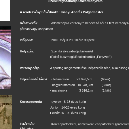
Szenkirályszabadja Önkormányzata
A rendezvény Fővédnöke : Iványi András Polgármester
Résztvevők:
Valamennyi a versenyre benevező női és férfi versenyz
párban vagy csapatban.
Időpont:
2010. május 29. 10 óra 30 perc
Helyszín:
Szentkirályszabadja külterület
(Felső buszmegálló feletti terület „Fenyves”)
Verseny célja:
A sportág megismertetése, népszerűsítése, a lakosság
Teljesítendő távok:
- fél maraton 21 096,5 m (6 kör)
- negyed maraton 10 548,3 m (3 kör)
- maratonka 3 516,1 m (1 kör)
Korcsoportok:
gyerek 8-13 éves korig
Junior 14-25 éves korig
Felnőtt 26-100 éves korig
Értékelés:
Korcsoportonként, nemenként, csapatonként (páronként) 
kihirdetve.