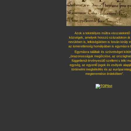
Azok a tekintélyes múltra visszatekintő 
községek, amelyek hosszú százado
kon át 
nevükben is, lelkiségükben is István király 
az ismeret
lenség homályában is egymásra ta
Egymásra találtak és szövetséget kö
töt
„önazonosságuk megőrzése, az országhatá
függetlenül érvényesü
lő szellemi s lelki 
egység, az egyenlő jogok és esélyek alapjá
tör
ténelmi megbékélés és az európai integ
megteremtése érdekében”.