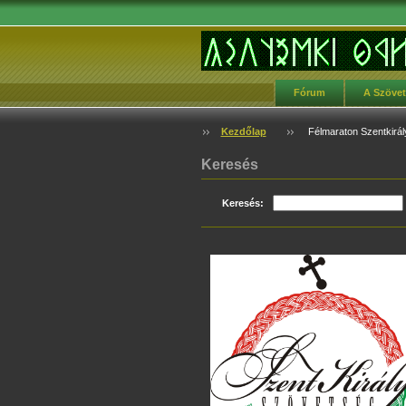
Fórum
A Szöve
Kezdőlap
Félmaraton Szentkirá
Keresés
Keresés: