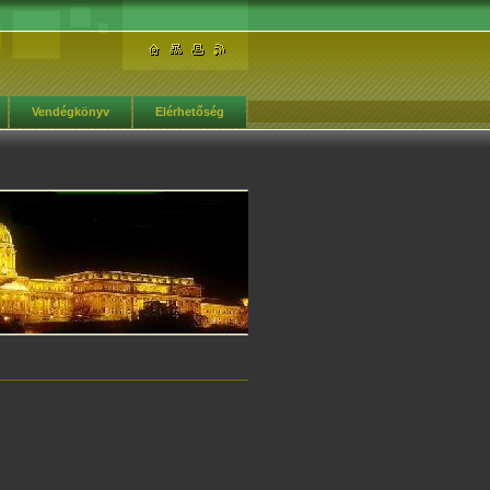
Vendégkönyv
Elérhetőség