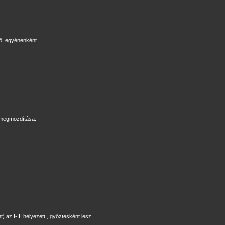
ő, egyénenként ,
 megmozdítása.
az I-III helyezett , győztesként lesz