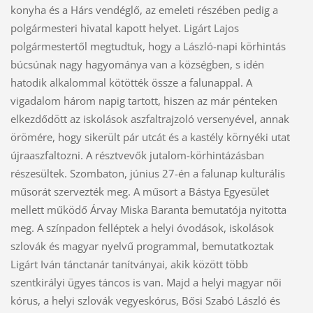
konyha és a Hárs vendéglő, az emeleti részében pedig a
polgármesteri hivatal kapott helyet. Ligárt Lajos
polgármestertől megtudtuk, hogy a László-napi körhintás
búcsúnak nagy hagyománya van a községben, s idén
hatodik alkalommal kötötték össze a falunappal. A
vigadalom három napig tartott, hiszen az már pénteken
elkezdődött az iskolások aszfaltrajzoló versenyével, annak
örömére, hogy sikerült pár utcát és a kastély környéki utat
újraaszfaltozni. A résztvevők jutalom-körhintázásban
részesültek. Szombaton, június 27-én a falunap kulturális
műsorát szervezték meg. A műsort a Bástya Egyesület
mellett működő Árvay Miska Baranta bemutatója nyitotta
meg. A színpadon felléptek a helyi óvodások, iskolások
szlovák és magyar nyelvű programmal, bemutatkoztak
Ligárt Iván tánctanár tanítványai, akik között több
szentkirályi ügyes táncos is van. Majd a helyi magyar női
kórus, a helyi szlovák vegyeskórus, Bősi Szabó László és