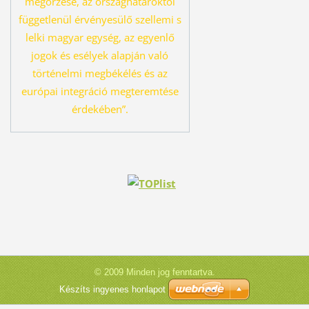
megőrzése, az országhatároktól
függetlenül érvényesü
lő szellemi s
lelki magyar egység, az egyenlő
jogok és esélyek alapján való
tör
ténelmi megbékélés és az
európai integráció megteremtése
érdekében”.
© 2009 Minden jog fenntartva.
Készíts ingyenes honlapot