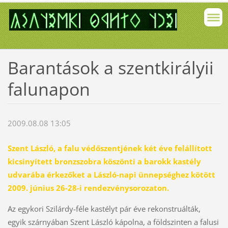
Barantások a szentkirályii
falunapon
2009.08.08 13:05
Szent László, a falu védőszentjének két éve felállított
kicsinyített bronzszobra köszönti a barokk kastély
udvarába érkezőket a László-napi ünnepséghez kötött
2009. június 26-28-i rendezvénysorozaton.
Az egykori Szilárdy-féle kastélyt pár éve rekonstruálták,
egyik szárnyában Szent László kápolna, a földszinten a falusi