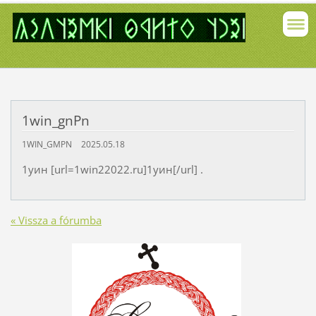
1win_gnPn
1WIN_GMPN
2025.05.18
1уин [url=1win22022.ru]1уин[/url] .
« Vissza a fórumba