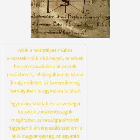
Azok a tekintélyes múltra
visszatekintő kis községek, amelyek
hosszú százado
kon át őrizték
nevükben is, lelkiségükben is István
király emlékét, az ismeret
lenség
homályában is egymásra találtak.
Egymásra találtak és szövetséget
kö
töttek „önazonosságuk
megőrzése, az országhatároktól
függetlenül érvényesü
lő szellemi s
lelki magyar egység, az egyenlő