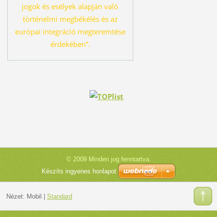
jogok és esélyek alapján való
tör
ténelmi megbékélés és az
európai integráció megteremtése
érdekében”.
© 2009 Minden jog fenntartva.
Készíts ingyenes honlapot
Nézet:
Mobil
|
Standard